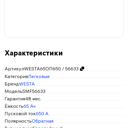
Характеристики
Артикул
WESTA65ОП650 / 56633
Категория
Легковые
Бренд
WESTA
Модель
SMF56633
Гарантия
48 мес.
Ёмкость
65 Ач
Пусковой ток
650 А
Полярность
Обратная