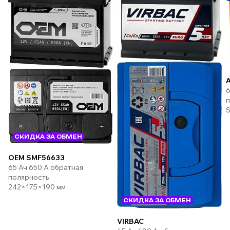
6
п
S
СКИДКА ЗА ОБМЕН
OEM SMF56633
65 Ач 650 А обратная
полярность
242×175×190 мм
СКИДКА ЗА ОБМЕН
VIRBAC