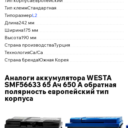
Тип корпуса
Европейский
Тип клемм
Стандартная
Типоразмер
L2
Длина
242 мм
Ширина
175 мм
Высота
190 мм
Страна производства
Турция
Технология
Ca/Ca
Страна бренда
Южная Корея
Аналоги аккумулятора WESTA
SMF56633 65 Ач 650 А обратная
полярность европейский тип
корпуса