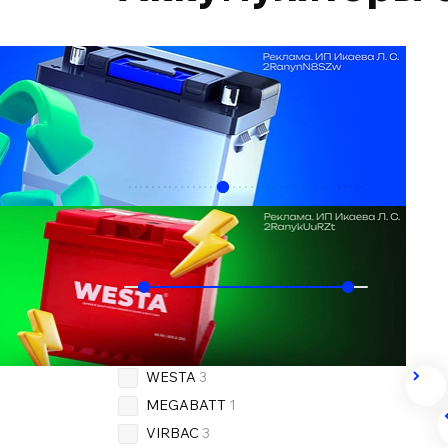
Подобрать по автомобилю
Ёмкость, Ач
65
65
Пусковой ток, А
480
720
Бренд
OEM
3
WESTA
3
MEGABATT
1
VIRBAC
3