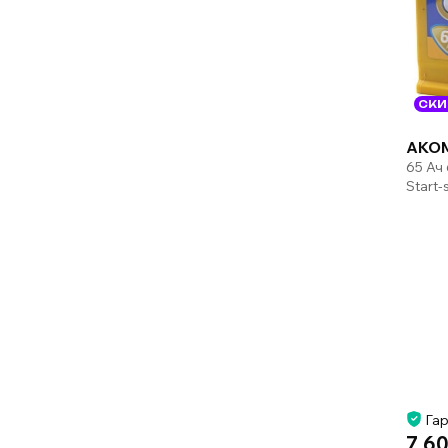
СКИ
AKOM
65 Ач
Start
Гар
7 60