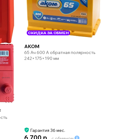
СКИДКА ЗА ОБМЕН
AKOM
65 Ач 600 А обратная полярность
242×175×190 мм
F
ость
Гарантия 36 мес.
6 700 р.
с обменом