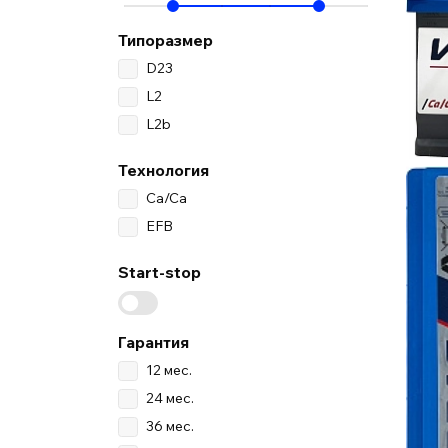
Типоразмер
D23
L2
L2b
Технология
Ca/Ca
EFB
Start-stop
Гарантия
12 мес.
24 мес.
36 мес.