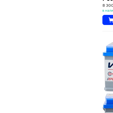
8 300
в нал