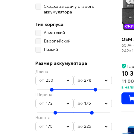
Скидка за сдачу старого
аккумулятора
Тип корпуса
СКИ
Азиатский
OEM 
Европейский
65 Ач
Низкий
242×1
Размер аккумулятора
Гар
Длина
10 3
230
278
11 00
в нал
Ширина
172
175
Высота
175
225