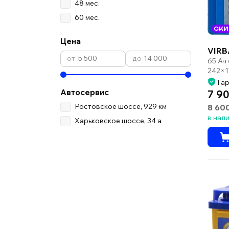
48 мес.
60 мес.
СКИ
Цена
VIRB
65 Ач
242×1
Гар
Автосервис
7 90
Ростовское шоссе, 929 км
8 60
в нал
Харьковское шоссе, 34 а