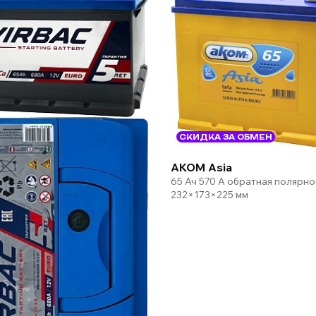
СКИДКА ЗА ОБМЕН
AKOM Asia
65 Ач 570 А обратная полярно
232×173×225 мм