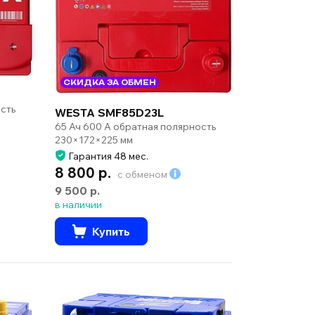
СКИДКА ЗА ОБМЕН
сть
WESTA SMF85D23L
65 Ач 600 А обратная полярность
230×172×225 мм
Гарантия 48 мес.
8 800 р.
с обменом
9 500 р.
в наличии
Купить