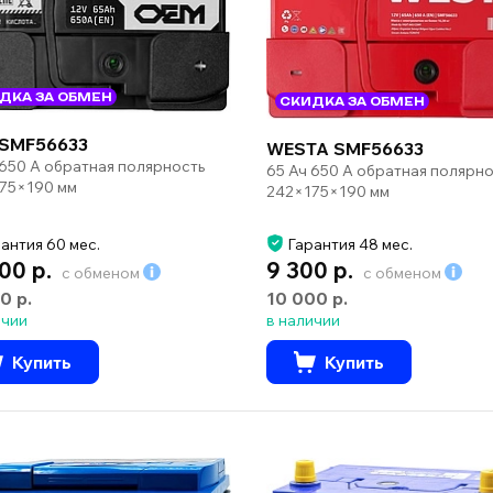
ДКА ЗА ОБМЕН
СКИДКА ЗА ОБМЕН
SMF56633
WESTA SMF56633
 650 А обратная полярность
65 Ач 650 А обратная полярно
75×190 мм
242×175×190 мм
антия 60 мес.
Гарантия 48 мес.
00 р.
9 300 р.
с обменом
с обменом
0 р.
10 000 р.
ичии
в наличии
Купить
Купить