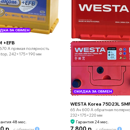
ДКА ЗА ОБМЕН
 +EFB
 670 А прямая полярность
-stop, 242×175×190 мм
СКИДКА ЗА ОБМЕН
WESTA Korea 75D23L SM
65 Ач 600 А обратная полярн
232×175×220 мм
антия 48 мес.
Гарантия 24 мес.
0 р.
7 800 р.
с обменом
с обменом