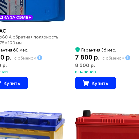
ДКА ЗА ОБМЕН
AC
 680 А обратная полярность
75×190 мм
антия 60 мес.
Гарантия 36 мес.
0 р.
7 800 р.
с обменом
с обменом
0 р.
8 500 р.
ичии
в наличии
Купить
Купить