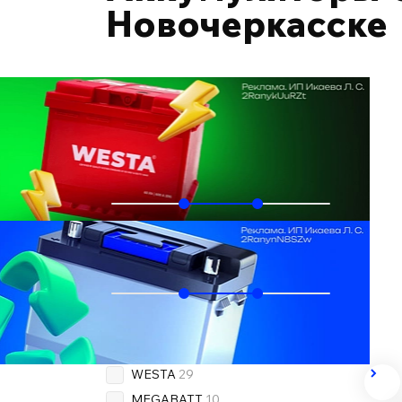
Новочеркасске
Подобрать по автомобилю
Ёмкость, Ач
60
75
Пусковой ток, А
500
600
Бренд
OEM
32
WESTA
29
MEGABATT
10