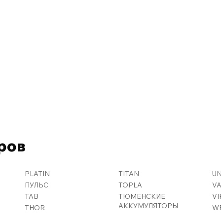
ров
PLATIN
TITAN
U
ПУЛЬС
TOPLA
V
TAB
ТЮМЕНСКИЕ
VI
АККУМУЛЯТОРЫ
THOR
W