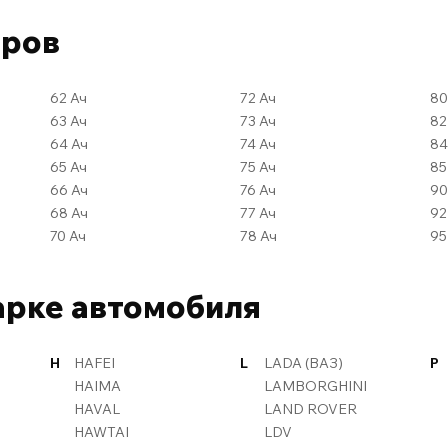
оров
62 Ач
72 Ач
63 Ач
73 Ач
64 Ач
74 Ач
65 Ач
75 Ач
66 Ач
76 Ач
68 Ач
77 Ач
70 Ач
78 Ач
арке автомобиля
H
HAFEI
L
LADA (ВАЗ)
P
HAIMA
LAMBORGHINI
HAVAL
LAND ROVER
HAWTAI
LDV