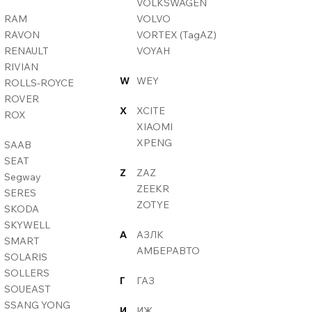
VOLKSWAGEN
RAM
VOLVO
RAVON
VORTEX (TagAZ)
RENAULT
VOYAH
RIVIAN
W
WEY
ROLLS-ROYCE
ROVER
X
XCITE
ROX
XIAOMI
XPENG
SAAB
SEAT
Z
ZAZ
Segway
ZEEKR
SERES
ZOTYE
SKODA
SKYWELL
А
АЗЛК
SMART
АМБЕРАВТО
SOLARIS
SOLLERS
Г
ГАЗ
SOUEAST
SSANG YONG
И
ИЖ