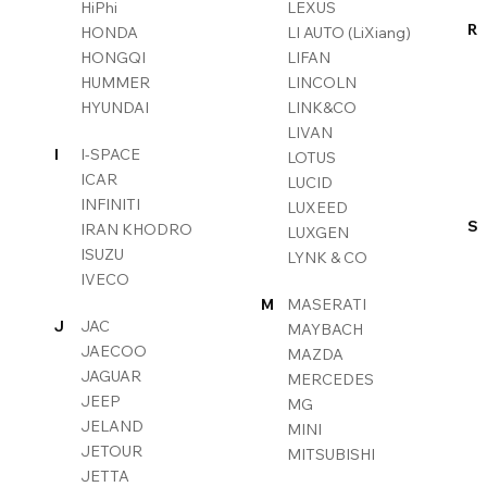
HiPhi
LEXUS
R
HONDA
LI AUTO (LiXiang)
HONGQI
LIFAN
HUMMER
LINCOLN
HYUNDAI
LINK&CO
LIVAN
I
I-SPACE
LOTUS
ICAR
LUCID
INFINITI
LUXEED
S
IRAN KHODRO
LUXGEN
ISUZU
LYNK & CO
IVECO
M
MASERATI
J
JAC
MAYBACH
JAECOO
MAZDA
JAGUAR
MERCEDES
JEEP
MG
JELAND
MINI
JETOUR
MITSUBISHI
JETTA