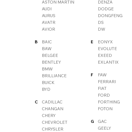
ASTON MARTIN
DENZA
AUDI
DODGE
AURUS
DONGFENG
AVATR
DS
AVIOR
DW
B
BAIC
E
EONYX
BAW
EVOLUTE
BELGEE
EXEED
BENTLEY
EXLANTIX
BMW
F
FAW
BRILLIANCE
FERRARI
BUICK
FIAT
BYD
FORD
C
CADILLAC
FORTHING
CHANGAN
FOTON
CHERY
G
GAC
CHEVROLET
GEELY
CHRYSLER