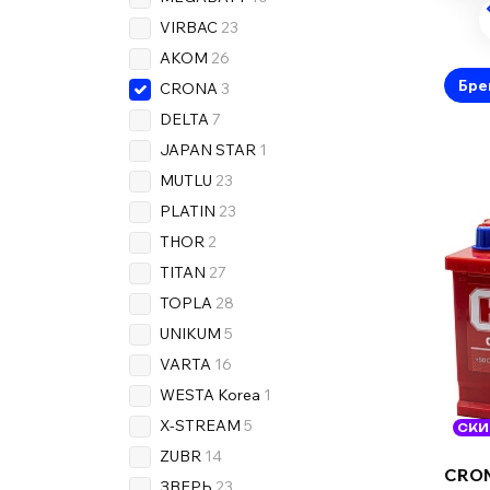
VIRBAC
23
AKOM
26
Бре
CRONA
3
DELTA
7
JAPAN STAR
1
MUTLU
23
PLATIN
23
THOR
2
TITAN
27
TOPLA
28
UNIKUM
5
VARTA
16
WESTA Korea
1
X-STREAM
5
СКИ
ZUBR
14
CRO
ЗВЕРЬ
23