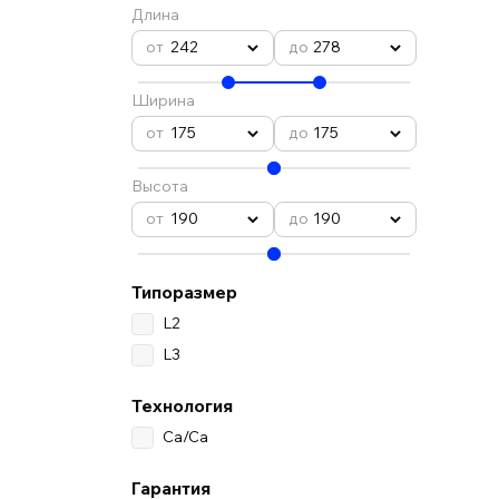
Длина
242
278
Ширина
175
175
Высота
190
190
Типоразмер
L2
L3
Технология
Ca/Ca
Гарантия