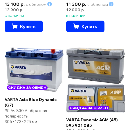
13 100 р.
11 300 р.
с обменом
с обменом
13 900 р.
12 000 р.
в наличии
в наличии
Купить
Купить
СКИДКА ЗА ОБМЕН
VARTA Asia Blue Dynamic
(G7)
СКИДКА ЗА ОБМЕН
95 Ач 830 А обратная
полярность
VARTA Dynamic AGM (А5)
306×173×225 мм
595 901 085