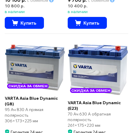
с обменом
с обменом
10 800 р.
10 400 р.
в наличии
в наличии
Купить
Купить
СКИДКА ЗА ОБМЕН
СКИДКА ЗА ОБМЕН
VARTA Asia Blue Dynamic
VARTA Asia Blue Dynamic
(G8)
(E23)
95 Ач 830 А прямая
70 Ач 630 А обратная
полярность
полярность
306×173×225 мм
261×175×220 мм
Гарантия 24 мес.
Гарантия 24 мес.