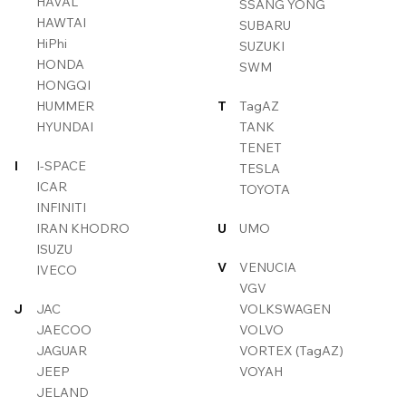
HAVAL
SSANG YONG
HAWTAI
SUBARU
HiPhi
SUZUKI
HONDA
SWM
HONGQI
HUMMER
T
TagAZ
HYUNDAI
TANK
TENET
I
I-SPACE
TESLA
ICAR
TOYOTA
INFINITI
IRAN KHODRO
U
UMO
ISUZU
V
VENUCIA
IVECO
VGV
J
JAC
VOLKSWAGEN
JAECOO
VOLVO
JAGUAR
VORTEX (TagAZ)
JEEP
VOYAH
JELAND