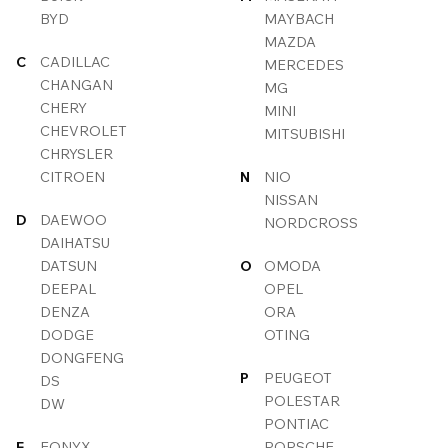
BYD
MAYBACH
MAZDA
C
CADILLAC
MERCEDES
CHANGAN
MG
CHERY
MINI
CHEVROLET
MITSUBISHI
CHRYSLER
CITROEN
N
NIO
NISSAN
D
DAEWOO
NORDCROSS
DAIHATSU
DATSUN
O
OMODA
DEEPAL
OPEL
DENZA
ORA
DODGE
OTING
DONGFENG
P
PEUGEOT
DS
POLESTAR
DW
PONTIAC
E
EONYX
PORSCHE