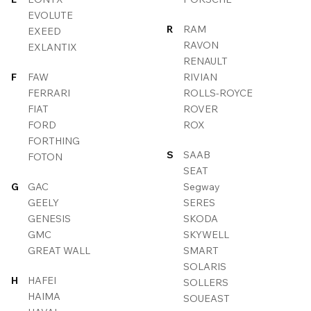
EVOLUTE
R
RAM
EXEED
RAVON
EXLANTIX
RENAULT
F
FAW
RIVIAN
FERRARI
ROLLS-ROYCE
FIAT
ROVER
FORD
ROX
FORTHING
S
SAAB
FOTON
SEAT
G
GAC
Segway
GEELY
SERES
GENESIS
SKODA
GMC
SKYWELL
GREAT WALL
SMART
SOLARIS
H
HAFEI
SOLLERS
HAIMA
SOUEAST