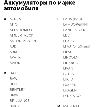
Аккумуляторы по марке
автомобиля
A
ACURA
L
LADA (ВАЗ)
AITO
LAMBORGHINI
ALFA ROMEO
LAND ROVER
AMBERTRUCK
LDV
ASTON MARTIN
LEXUS
AUDI
LI AUTO (LiXiang)
AURUS
LIFAN
AVATR
LINCOLN
AVIOR
LINK&CO
LIVAN
B
BAIC
LOTUS
BAW
LUCID
BELGEE
LUXEED
BENTLEY
LUXGEN
BMW
LYNK & CO
BRILLIANCE
BUICK
M
MASERATI