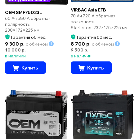
VIRBAC Asia EFB
OEM SMF75D23L
70 Ач 720 А обратная
60 Ач 580 А обратная
полярность
полярность
Start-stop, 232×175×225 мм
230×172×225 мм
Гарантия 60 мес.
Гарантия 60 мес.
9 300 р.
8 700 р.
с обменом
с обменом
10 000 р.
9 500 р.
в наличии
в наличии
Купить
Купить