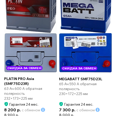
СКИДКА ЗА ОБМЕН
СКИДКА ЗА ОБМЕН
PLATIN PRO Asia
MEGABATT SMF75D23L
(SMF75D23R)
65 Ач 550 А обратная
63 Ач 600 А обратная
полярность
полярность
230×172×225 мм
232×173×225 мм
Гарантия 24 мес.
Гарантия 24 мес.
8 200 р.
7 300 р.
с обменом
с обменом
8 900 р.
8 000 р.