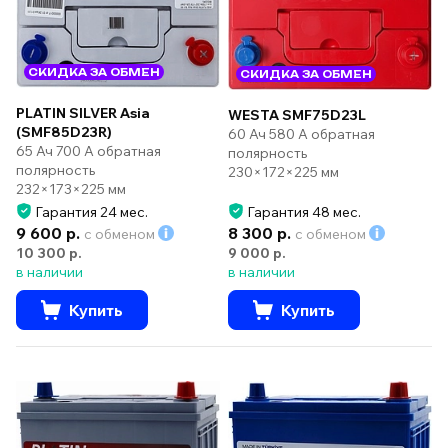
СКИДКА ЗА ОБМЕН
СКИДКА ЗА ОБМЕН
PLATIN SILVER Asia
WESTA SMF75D23L
(SMF85D23R)
60 Ач 580 А обратная
65 Ач 700 А обратная
полярность
полярность
230×172×225 мм
232×173×225 мм
Гарантия 24 мес.
Гарантия 48 мес.
9 600 р.
8 300 р.
с обменом
с обменом
10 300 р.
9 000 р.
в наличии
в наличии
Купить
Купить