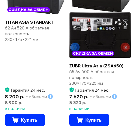
СКИДКА ЗА ОБМЕН
TITAN ASIA STANDART
62 Ач 520 А обратная
полярность
230×175×221 мм
СКИДКА ЗА ОБМЕН
ZUBR Ultra Asia (ZSA650)
65 Ач 600 А обратная
полярность
230×175×225 мм
Гарантия 24 мес.
Гарантия 24 мес.
8 200 р.
7 620 р.
с обменом
с обменом
8 900 р.
8 320 р.
в наличии
в наличии
Купить
Купить