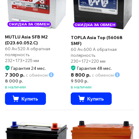
СКИДКА ЗА ОБМЕН
СКИДКА ЗА ОБМЕН
MUTLU Asia SFB M2
TOPLA Asia Top (56068
(D23.60.052.C)
SMF)
60 Ач 520 А обратная
60 Ач 600 А обратная
полярность
полярность
232×173×225 мм
230×172×220 мм
Гарантия 24 мес.
Гарантия 48 мес.
7 300 р.
8 800 р.
с обменом
с обменом
8 000 р.
9 500 р.
в наличии
в наличии
Купить
Купить