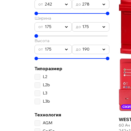
242
278
Ширина
175
175
Высота
175
190
Типоразмер
L2
L2b
L3
L3b
СКИ
Технология
WEST
AGM
60 Ач
242×1
Ca/Ca