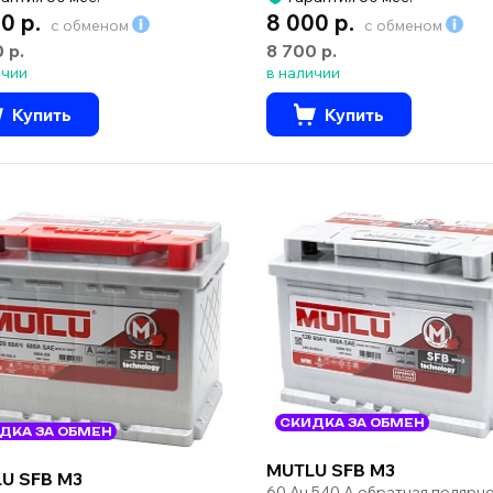
0 р.
8 000 р.
с обменом
с обменом
0 р.
8 700 р.
ичии
в наличии
Купить
Купить
СКИДКА ЗА ОБМЕН
ДКА ЗА ОБМЕН
MUTLU SFB M3
U SFB M3
60 Ач 540 А обратная полярн