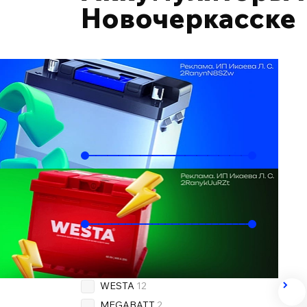
Новочеркасске
Подобрать по автомобилю
Ёмкость, Ач
60
80
Пусковой ток, А
500
820
Бренд
OEM
13
WESTA
12
MEGABATT
2