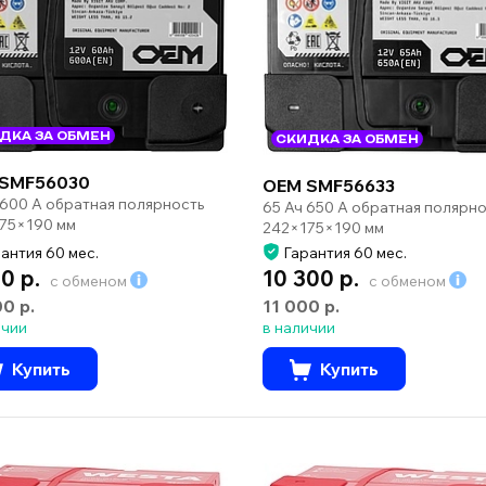
ДКА ЗА ОБМЕН
СКИДКА ЗА ОБМЕН
SMF56030
OEM SMF56633
 600 А обратная полярность
65 Ач 650 А обратная полярно
75×190 мм
242×175×190 мм
антия 60 мес.
Гарантия 60 мес.
0 р.
10 300 р.
с обменом
с обменом
00 р.
11 000 р.
ичии
в наличии
Купить
Купить