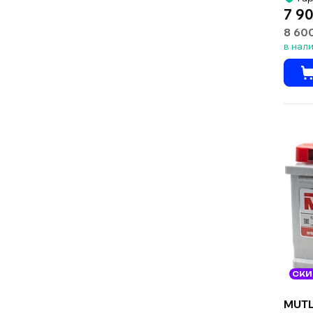
7 90
8 60
в нал
СКИ
MUTL