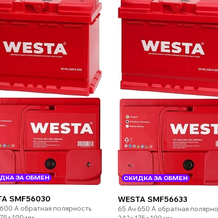
ДКА ЗА ОБМЕН
СКИДКА ЗА ОБМЕН
A SMF56030
WESTA SMF56633
 600 А обратная полярность
65 Ач 650 А обратная полярно
75×190 мм
242×175×190 мм