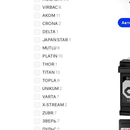
VIRBAC
8
AKOM
11
Авт
CRONA
2
DELTA
1
JAPAN STAR
1
MUTLU
8
PLATIN
10
THOR
1
TITAN
13
TOPLA
8
UNIKUM
2
VARTA
7
X-STREAM
2
ZUBR
7
ЗВЕРЬ
7
ПУЛЬС
2